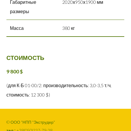
Габаритные
2020х950х1900 мм
размеры
Масса
380 кг
СТОИМОСТЬ
9 800 $
(для К-Б 01-00/2: производительность: 3,0-3,5 т/ч,
стоимость: 12 300 $)
© ООО "НПП "Экструдер"
тел.:
+38(050)237-79-38